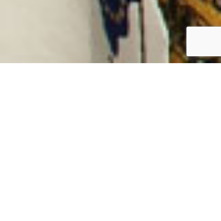
バッグ製造について
1999年1月、インドネシア バンドン市郊外にゴルフバッグ製造
工場 PT. AMD 社を設立、以来18年以上にわたりゴルフバッグ、
その他関連アクサリーを生産し、現在に至ります。現在では現地
インドネシア人スタッフの技術習得も進み、パターンニング（型
紙作成）から量産に至るまで、全て現地のスタッフでまかなえる
までに成長しました。埼玉県越谷市にある弊社では、新商品の企